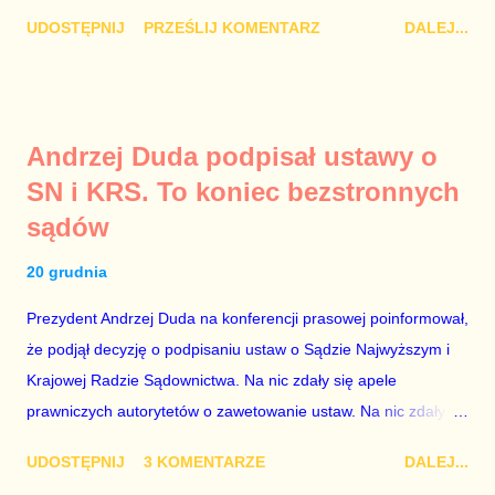
Damian Kujawa Mało kto zauważył konferencję prasową
UDOSTĘPNIJ
PRZEŚLIJ KOMENTARZ
DALEJ...
polityków PO na ten temat. Pokazanie kilkunastu przypadków
powinno wstrząsnąć opinią publiczną, a prokuratura powinna
natychmiast wszcząć śledztwo. Mechanizm opisany na
konferencji jest prosty. Określone osoby wpłacają pieniądze na
Andrzej Duda podpisał ustawy o
PiS, a następnie uzyskują stanowiska w spółkach Skarbu
SN i KRS. To koniec bezstronnych
Państwa ze względu na to, że partia PiS obsadziła zarządy
sądów
tych spółek i wymienia profesjonalistów na kadry partyjne.
Mamy tutaj do czynienia nie ze zjawiskiem jednostkowym,
20 grudnia
które zawsze może się zdarzyć, a polegającym na tym, że
osoba z kwalifikacjami wpłaca na partię polityczną, a następnie
Prezydent Andrzej Duda na konferencji prasowej poinformował,
obejmuje prace w spółce, która jest zarządzana pośrednio
że podjął decyzję o podpisaniu ustaw o Sądzie Najwyższym i
przez ta partię. Przeciwnie. Przedstawienie pierwszej gr...
Krajowej Radzie Sądownictwa. Na nic zdały się apele
prawniczych autorytetów o zawetowanie ustaw. Na nic zdały
się analizy, z których wynikało, że podpisanie tych ustaw
UDOSTĘPNIJ
3 KOMENTARZE
DALEJ...
ostatecznie zniszczy niezależność sądów od woli polityków. To