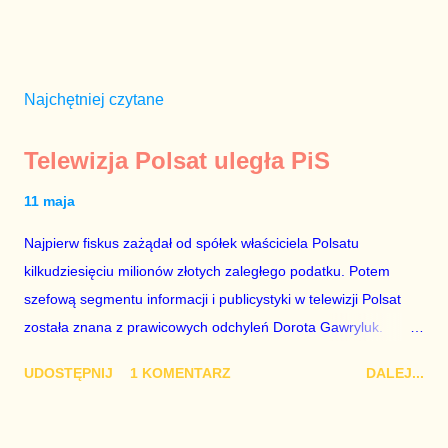
Najchętniej czytane
Telewizja Polsat uległa PiS
11 maja
Najpierw fiskus zażądał od spółek właściciela Polsatu
kilkudziesięciu milionów złotych zaległego podatku. Potem
szefową segmentu informacji i publicystyki w telewizji Polsat
została znana z prawicowych odchyleń Dorota Gawryluk.
Wczoraj gościem Polsat News była Julia Przyłębska –
UDOSTĘPNIJ
1 KOMENTARZ
DALEJ...
marionetka partii rządzącej, żona agenta SB, który jest obecnie
ambasadorem Polski w Berlinie, niby prezes niby Trybunału
konstytucyjnego. To znak, że Gawryluk starannie wykonała