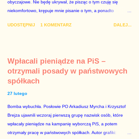
obyczajowe. Nie będę ukrywał, że pisząc o tym czuję się
Dudy, obowiązkiem każdego przyzwoitego człowieka i
niekomfortowo, krępuje mnie pisanie o tym, a ponadto
szanującego podstawowe reguły demokraty jest takie
uważam, że polityka, a zwłaszcza polityka poważna, oparta na
referendum zbojkotować. W procedurze zmiany Konstytu...
UDOSTĘPNIJ
1 KOMENTARZ
DALEJ...
rozumie, wiedzy i zdrowym rozsądku, powinna od kwestii
łóżkowych trzymać się jak najdalej, ponieważ polityka to
sprawy publiczne, a sprawy intymne powinny pozostać
prywatne. Gdy jednak na światło dzienne wypływają informacje
Wpłacali pieniądze na PiS –
o seksaferze z udziałem prominentnego polityka partii
otrzymali posady w państwowych
rządzącej i – przynajmniej formalnie – drugiej osoby w
spółkach
państwie, sprawy prywatne nie tylko stają się publiczne, ale też
– jeśli są prawdziwe – zagrażają interesowi publicznemu
27 lutego
całego państwa. Zastrzeżenie „jeśli są prawdziwe” jest
konieczne, ponieważ mamy do czynienia z medium o
Bomba wybuchła. Posłowie PO Arkadiusz Myrcha i Krzysztof
wyjątkowo wątpliwej reputacji, ale mimo upływu czasu,
Brejza ujawnili wczoraj pierwszą grupę nazwisk osób, które
informacje nie zostały w żaden sposób zdementowane, a
wpłacały pieniądze na kampanię wyborczą PiS, a potem
oskarżany polityk milczy. Tygod...
otrzymały pracę w państwowych spółkach. Autor grafiki: