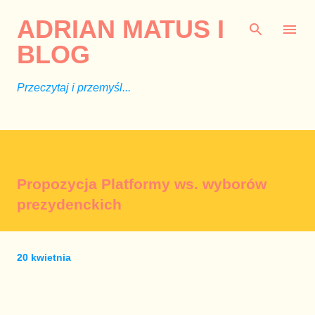
Przejdź do głównej zawartości
ADRIAN MATUS I
BLOG
Przeczytaj i przemyśl...
Propozycja Platformy ws. wyborów
prezydenckich
20 kwietnia