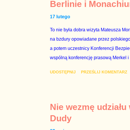
Berlinie i Monachi
przedterminowymi wyborami parlamentar
17 lutego
Bezpieczeństwa Wewnętrznego, a kilka 
To nie była dobra wizyta Mateusza Mo
na bzdury opowiadane przez polskiego 
a potem uczestnicy Konferencji Bezpi
wspólną konferencję prasową Merkel i
mi przykro, że premier mojego kraju ś
UDOSTĘPNIJ
PRZEŚLIJ KOMENTARZ
najwolniej w Europie, a prawda jest t
brednie, że Polska może być motorem w
jakby rower miał ciągnąć samochód cię
tym i porównał PKB Polski i Hiszpanii,
Nie wezmę udziału
pewnie dlatego, że nie chciało mu prz
Dudy
naszego kraju z lat 2007-2015. Bardzo