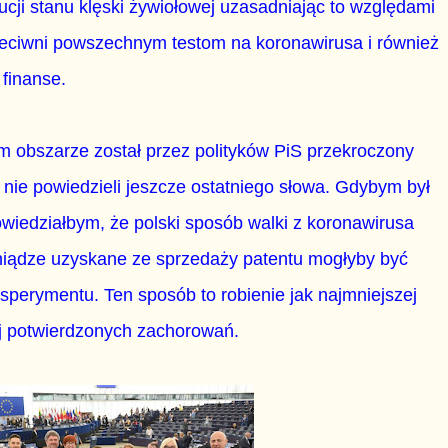
cji stanu klęski żywiołowej uzasadniając to względami
zeciwni powszechnym testom na koronawirusa i również
 finanse.
m obszarze został przez polityków PiS przekroczony
e nie powiedzieli jeszcze ostatniego słowa. Gdybym był
powiedziałbym, że polski sposób walki z koronawirusa
niądze uzyskane ze sprzedaży patentu mogłyby być
sperymentu. Ten sposób to robienie jak najmniejszej
iej potwierdzonych zachorowań.