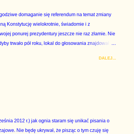
godziwe domaganie się referendum na temat zmiany
cną Konstytucję wielokrotnie, świadomie i z
wojej ponurej prezydentury jeszcze nie raz złamie. Nie
by trwało pół roku, lokal do głosowania znajdował
a udział w głosowaniu dawano zimne piwo. Andrzej Duda
DALEJ...
zy nas wszystkich dodać sobie znaczenia. Nie ma na to
zapowiedział, że złoży do Senatu wniosek o
dbyć się w dniach 10-11 listopada 2018 roku. Nikt
ządząca, ani partie opozycyjne. Jeśli w siedzibie PiS
nie z wolą Dudy, obowiązkiem każdego przyzwoitego
eguły demokraty jest takie referendum zbojkotować. W
eśnia 2012 r.) jak ognia staram się unikać pisania o
ajowe. Nie będę ukrywał, że pisząc o tym czuję się