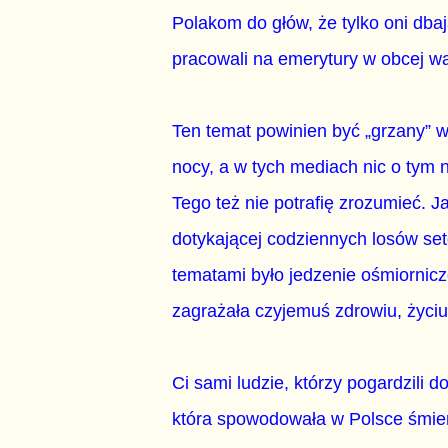
Polakom do głów, że tylko oni dbaj
pracowali na emerytury w obcej wal
Ten temat powinien być „grzany” w
nocy, a w tych mediach nic o tym n
Tego też nie potrafię zrozumieć. J
dotykającej codziennych losów sete
tematami było jedzenie ośmiornicze
zagrażała czyjemuś zdrowiu, życ
Ci sami ludzie, którzy pogardzili
która spowodowała w Polsce śmier