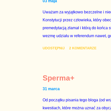
03 maja
rządu. Generalnie, M...
Uważam za wyjątkowo bezczelne i nie
Konstytucji przez człowieka, który obe
premedytacją złamał i którą do końca s
wezmę udziału w referendum nawet, gdy
się w „Biedronce” albo w „Lidlu”, a z
UDOSTĘPNIJ
2 KOMENTARZE
chce kosztem ok. 150 mln zł z pienięd
mojej zgody. Prezydent Andrzej Duda 
dwudniowe referendum, które miałoby o
tego referendum nie chce – ani partia r
Sperma+
zapadnie decyzja, aby głosować zgod
31 marca
człowieka i szanującego podstawowe r
procedurze zmiany Konstytu...
Od początku pisania tego bloga (od wrz
kwestiach, które można uznać za obycz