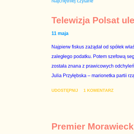
Najchętniej czytane
Telewizja Polsat ul
11 maja
Najpierw fiskus zażądał od spółek właś
zaległego podatku. Potem szefową segme
została znana z prawicowych odchyleń
Julia Przyłębska – marionetka partii rz
ambasadorem Polski w Berlinie, niby p
UDOSTĘPNIJ
1 KOMENTARZ
Gawryluk starannie wykonała zaleceni
tylko tam, gdzie nie ma trudnych pytań
Polsatu – Zygmunta Solorza - uważam 
z TVP i TVN nie dorastają do pięt. Smu
Premier Morawieck
Kaczyńskiego. Znowu, bo w 2007 roku te