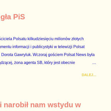
egła PiS
ciciela Polsatu kilkudziesięciu milionów złotych
ntu informacji i publicystyki w telewizji Polsat
 Dorota Gawryluk. Wczoraj gościem Polsat News była
ądzącej, żona agenta SB, który jest obecnie
rezes niby Trybunału konstytucyjnego. To znak, że
DALEJ...
a płynące z siedziby PiS, ponieważ Przyłębska bywa
. Taki obrót spraw przyjmuję ze smutkiem. Właściciela
za absolutnego geniusza biznesu, któremu konkurenci
tne, że znowu dał się złamać partii Jarosława
i narobił nam wstydu w
ż tak się stało. Na kilka tygodni przed