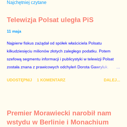
Najchętniej czytane
Telewizja Polsat uległa PiS
11 maja
Najpierw fiskus zażądał od spółek właściciela Polsatu
kilkudziesięciu milionów złotych zaległego podatku. Potem
szefową segmentu informacji i publicystyki w telewizji Polsat
została znana z prawicowych odchyleń Dorota Gawryluk.
Wczoraj gościem Polsat News była Julia Przyłębska –
UDOSTĘPNIJ
1 KOMENTARZ
DALEJ...
marionetka partii rządzącej, żona agenta SB, który jest obecnie
ambasadorem Polski w Berlinie, niby prezes niby Trybunału
konstytucyjnego. To znak, że Gawryluk starannie wykonała
zalecenia płynące z siedziby PiS, ponieważ Przyłębska bywa
Premier Morawiecki narobił nam
tylko tam, gdzie nie ma trudnych pytań. Taki obrót spraw
wstydu w Berlinie i Monachium
przyjmuję ze smutkiem. Właściciela Polsatu – Zygmunta