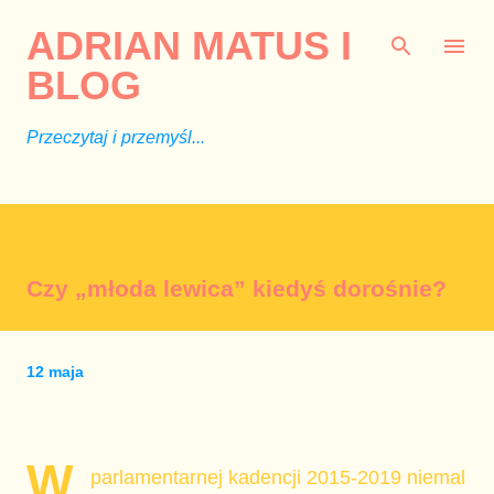
Przejdź do głównej zawartości
ADRIAN MATUS I
BLOG
Przeczytaj i przemyśl...
Czy „młoda lewica” kiedyś dorośnie?
12 maja
W
parlamentarnej kadencji 2015-2019 niemal