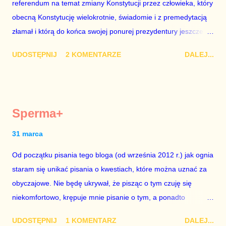
referendum na temat zmiany Konstytucji przez człowieka, który
chciało mu przejść przez gardło pochwalenie gospodarczej
obecną Konstytucję wielokrotnie, świadomie i z premedytacją
sytuacji naszego kraju z lat 2007-2015. Bardzo to małe i
złamał i którą do końca swojej ponurej prezydentury jeszcze
smutne – niegodne premiera polskiego rządu. Generalnie, M...
nie raz złamie. Nie wezmę udziału w referendum nawet, gdyby
UDOSTĘPNIJ
2 KOMENTARZE
DALEJ...
trwało pół roku, lokal do głosowania znajdował się w
„Biedronce” albo w „Lidlu”, a za udział w głosowaniu dawano
zimne piwo. Andrzej Duda chce kosztem ok. 150 mln zł z
pieniędzy nas wszystkich dodać sobie znaczenia. Nie ma na to
Sperma+
mojej zgody. Prezydent Andrzej Duda zapowiedział, że złoży do
Senatu wniosek o dwudniowe referendum, które miałoby odbyć
31 marca
się w dniach 10-11 listopada 2018 roku. Nikt tego referendum
Od początku pisania tego bloga (od września 2012 r.) jak ognia
nie chce – ani partia rządząca, ani partie opozycyjne. Jeśli w
staram się unikać pisania o kwestiach, które można uznać za
siedzibie PiS zapadnie decyzja, aby głosować zgodnie z wolą
obyczajowe. Nie będę ukrywał, że pisząc o tym czuję się
Dudy, obowiązkiem każdego przyzwoitego człowieka i
niekomfortowo, krępuje mnie pisanie o tym, a ponadto
szanującego podstawowe reguły demokraty jest takie
uważam, że polityka, a zwłaszcza polityka poważna, oparta na
referendum zbojkotować. W procedurze zmiany Konstytu...
UDOSTĘPNIJ
1 KOMENTARZ
DALEJ...
rozumie, wiedzy i zdrowym rozsądku, powinna od kwestii