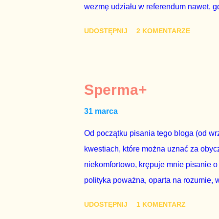
wezmę udziału w referendum nawet, gdy
się w „Biedronce” albo w „Lidlu”, a z
UDOSTĘPNIJ
2 KOMENTARZE
chce kosztem ok. 150 mln zł z pienięd
mojej zgody. Prezydent Andrzej Duda 
dwudniowe referendum, które miałoby o
tego referendum nie chce – ani partia r
Sperma+
zapadnie decyzja, aby głosować zgod
31 marca
człowieka i szanującego podstawowe r
procedurze zmiany Konstytu...
Od początku pisania tego bloga (od wrz
kwestiach, które można uznać za obycz
niekomfortowo, krępuje mnie pisanie o
polityka poważna, oparta na rozumie, 
łóżkowych trzymać się jak najdalej, po
UDOSTĘPNIJ
1 KOMENTARZ
powinny pozostać prywatne. Gdy jedna