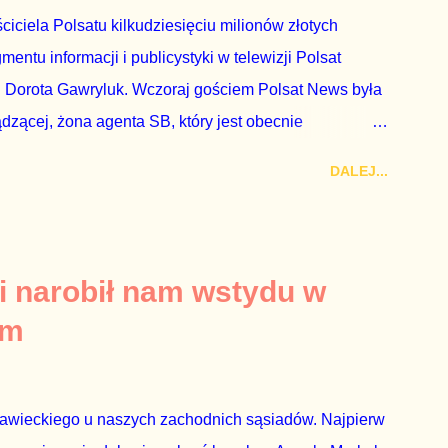
ciciela Polsatu kilkudziesięciu milionów złotych
ntu informacji i publicystyki w telewizji Polsat
 Dorota Gawryluk. Wczoraj gościem Polsat News była
ądzącej, żona agenta SB, który jest obecnie
rezes niby Trybunału konstytucyjnego. To znak, że
DALEJ...
a płynące z siedziby PiS, ponieważ Przyłębska bywa
. Taki obrót spraw przyjmuję ze smutkiem. Właściciela
za absolutnego geniusza biznesu, któremu konkurenci
tne, że znowu dał się złamać partii Jarosława
i narobił nam wstydu w
ż tak się stało. Na kilka tygodni przed
um
nymi do biur Solorza politycy PiS wysłali Agencję
dni później...
rawieckiego u naszych zachodnich sąsiadów. Najpierw