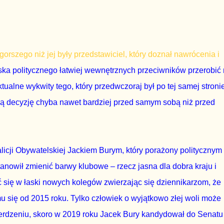
c gorszego niż jej były przedstawiciel, który doznał nawrócenia i
ska politycznego łatwiej wewnętrznych przeciwników przerobić
tualne wykwity tego, który przedwczoraj był po tej samej stronie
ją decyzję chyba nawet bardziej przed samym sobą niż przed
alicji Obywatelskiej Jackiem Burym, który porażony politycznym
anowił zmienić barwy klubowe – rzecz jasna dla dobra kraju i
 się w łaski nowych kolegów zwierzając się dziennikarzom, że
 się od 2015 roku. Tylko człowiek o wyjątkowo złej woli może
ierdzeniu, skoro w 2019 roku Jacek Bury kandydował do Senatu