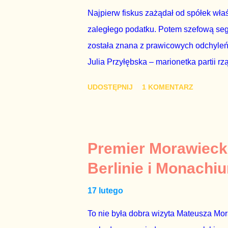
Najpierw fiskus zażądał od spółek właś
zaległego podatku. Potem szefową segme
została znana z prawicowych odchyleń
Julia Przyłębska – marionetka partii rz
ambasadorem Polski w Berlinie, niby p
UDOSTĘPNIJ
1 KOMENTARZ
Gawryluk starannie wykonała zaleceni
tylko tam, gdzie nie ma trudnych pytań
Polsatu – Zygmunta Solorza - uważam 
z TVP i TVN nie dorastają do pięt. Smu
Premier Morawieck
Kaczyńskiego. Znowu, bo w 2007 roku te
Berlinie i Monachi
przedterminowymi wyborami parlamentar
17 lutego
Bezpieczeństwa Wewnętrznego, a kilka 
To nie była dobra wizyta Mateusza Mo