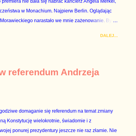
premiera nie dała się nabrać kanclerz Angela Merkel,
eczeństwa w Monachium. Najpierw Berlin. Oglądając
 Morawieckiego narastało we mnie zażenowanie. Było
wiadomie kłamie mówiąc, że polskie sądy pracują
DALEJ...
aka, że są w środku zestawienia. Potem, gdy opowiadał
zrostu gospodarczego całej Unii Europejskiej. To tak,
żarowy. Premier Morawiecki nie poprzestał jednak na
 ale – uwaga – z roku 1951, czyli czasów stalinizmu. To
 w referendum Andrzeja
ejść przez gardło pochwalenie gospodarczej sytuacji
 to małe i smutne – niegodne premiera polskiego
godziwe domaganie się referendum na temat zmiany
cną Konstytucję wielokrotnie, świadomie i z
wojej ponurej prezydentury jeszcze nie raz złamie. Nie