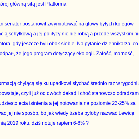
órej główną siłą jest Platforma.
an senator postanowił zwymiotować na głowy byłych kolegów
cją schyłkową a jej politycy nic nie robią a przede wszystkim ni
ora, gdy jeszcze byli obok siebie. Na pytanie dziennikarza, co
odparł, że jego program dotyczący ekologii. Żałość, marność,
formacją chylącą się ku upadkowi słychać średnio raz w tygodni
powstaje, czyli już od dwóch dekad i choć stanowczo odradzam
ziestolecia istnienia a jej notowania na poziomie 23-25% są
ć jej nie sposób, bo jak wtedy trzeba byłoby nazwać Lewicę,
nią 2019 roku, dziś notuje raptem 6-8% ?