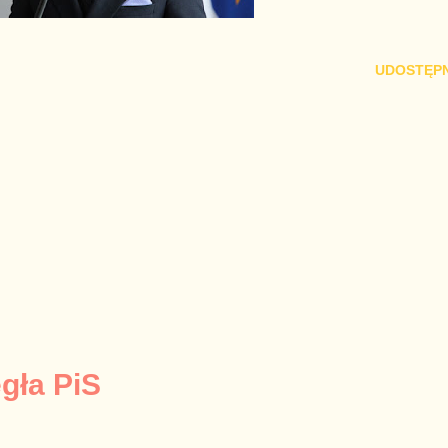
UDOSTĘPN
egła PiS