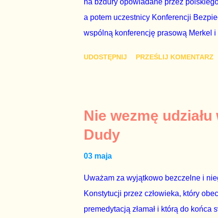
na bzdury opowiadane przez polskiego 
a potem uczestnicy Konferencji Bezpi
wspólną konferencję prasową Merkel i
mi przykro, że premier mojego kraju ś
UDOSTĘPNIJ
PRZEŚLIJ KOMENTARZ
najwolniej w Europie, a prawda jest t
brednie, że Polska może być motorem w
jakby rower miał ciągnąć samochód cię
tym i porównał PKB Polski i Hiszpanii,
Nie wezmę udziału
pewnie dlatego, że nie chciało mu prz
Dudy
naszego kraju z lat 2007-2015. Bardzo
03 maja
rządu. Generalnie, M...
Uważam za wyjątkowo bezczelne i nie
Konstytucji przez człowieka, który obe
premedytacją złamał i którą do końca s