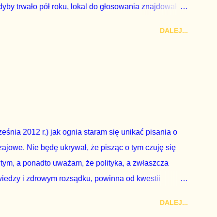
by trwało pół roku, lokal do głosowania znajdował
a udział w głosowaniu dawano zimne piwo. Andrzej Duda
DALEJ...
zy nas wszystkich dodać sobie znaczenia. Nie ma na to
zapowiedział, że złoży do Senatu wniosek o
dbyć się w dniach 10-11 listopada 2018 roku. Nikt
ządząca, ani partie opozycyjne. Jeśli w siedzibie PiS
nie z wolą Dudy, obowiązkiem każdego przyzwoitego
eguły demokraty jest takie referendum zbojkotować. W
eśnia 2012 r.) jak ognia staram się unikać pisania o
ajowe. Nie będę ukrywał, że pisząc o tym czuję się
 tym, a ponadto uważam, że polityka, a zwłaszcza
wiedzy i zdrowym rozsądku, powinna od kwestii
nieważ polityka to sprawy publiczne, a sprawy intymne
DALEJ...
k na światło dzienne wypływają informacje o