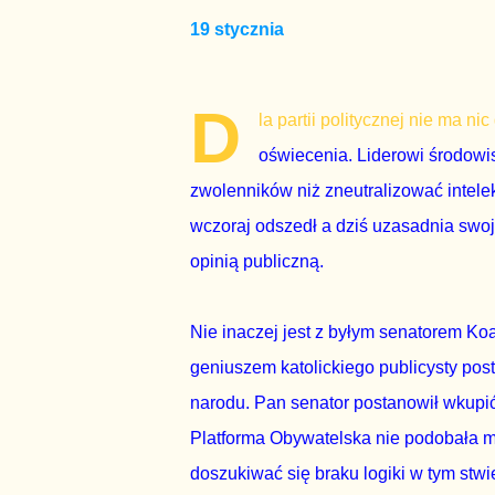
19 stycznia
D
la partii politycznej nie ma ni
oświecenia. Liderowi środowi
zwolenników niż zneutralizować intelek
wczoraj odszedł a dziś uzasadnia swo
opinią publiczną.
Nie inaczej jest z byłym senatorem Ko
geniuszem katolickiego publicysty post
narodu. Pan senator postanowił wkupić
Platforma Obywatelska nie podobała mu
doszukiwać się braku logiki w tym stw