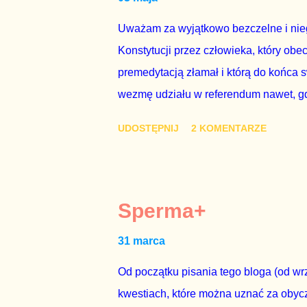
Uważam za wyjątkowo bezczelne i nie
Konstytucji przez człowieka, który obe
premedytacją złamał i którą do końca s
wezmę udziału w referendum nawet, gdy
się w „Biedronce” albo w „Lidlu”, a z
UDOSTĘPNIJ
2 KOMENTARZE
chce kosztem ok. 150 mln zł z pienięd
mojej zgody. Prezydent Andrzej Duda 
dwudniowe referendum, które miałoby o
tego referendum nie chce – ani partia r
Sperma+
zapadnie decyzja, aby głosować zgod
31 marca
człowieka i szanującego podstawowe r
procedurze zmiany Konstytu...
Od początku pisania tego bloga (od wrz
kwestiach, które można uznać za obycz