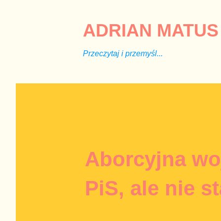
ADRIAN MATUS 
Przeczytaj i przemyśl...
Aborcyjna wo
PiS, ale nie s