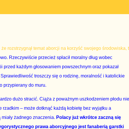
 że rozstrzygnął temat aborcji na korzyść swojego środowiska, 
owo. Rzeczywiście przecież spłacił moralny dług wobec
artii przed każdym głosowaniem powszechnym oraz pokazał
Sprawiedliwość troszczy się o rodzinę, moralność i katolickie
go przypierany do muru.
ardzo dużo stracić. Ciąża z poważnym uszkodzeniem płodu ni
e rzadkim – może dotknąć każdą kobietę bez wyjątku a
dą miały żadnego znaczenia.
Polacy już wkrótce zaczną się
 rygorystycznego prawa aborcyjnego jest fanaberią garstki