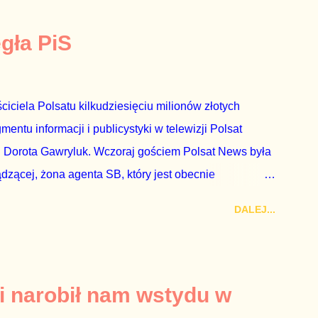
egła PiS
ciciela Polsatu kilkudziesięciu milionów złotych
ntu informacji i publicystyki w telewizji Polsat
 Dorota Gawryluk. Wczoraj gościem Polsat News była
ądzącej, żona agenta SB, który jest obecnie
rezes niby Trybunału konstytucyjnego. To znak, że
DALEJ...
a płynące z siedziby PiS, ponieważ Przyłębska bywa
. Taki obrót spraw przyjmuję ze smutkiem. Właściciela
za absolutnego geniusza biznesu, któremu konkurenci
tne, że znowu dał się złamać partii Jarosława
i narobił nam wstydu w
ż tak się stało. Na kilka tygodni przed