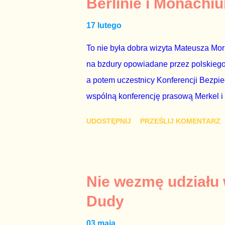
Berlinie i Monachi
przedterminowymi wyborami parlamentar
17 lutego
Bezpieczeństwa Wewnętrznego, a kilka 
To nie była dobra wizyta Mateusza Mo
na bzdury opowiadane przez polskiego 
a potem uczestnicy Konferencji Bezpi
wspólną konferencję prasową Merkel i
mi przykro, że premier mojego kraju ś
UDOSTĘPNIJ
PRZEŚLIJ KOMENTARZ
najwolniej w Europie, a prawda jest t
brednie, że Polska może być motorem w
jakby rower miał ciągnąć samochód cię
tym i porównał PKB Polski i Hiszpanii,
Nie wezmę udziału
pewnie dlatego, że nie chciało mu prz
Dudy
naszego kraju z lat 2007-2015. Bardzo
03 maja
rządu. Generalnie, M...