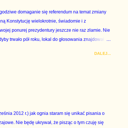
godziwe domaganie się referendum na temat zmiany
cną Konstytucję wielokrotnie, świadomie i z
wojej ponurej prezydentury jeszcze nie raz złamie. Nie
by trwało pół roku, lokal do głosowania znajdował
a udział w głosowaniu dawano zimne piwo. Andrzej Duda
DALEJ...
zy nas wszystkich dodać sobie znaczenia. Nie ma na to
zapowiedział, że złoży do Senatu wniosek o
dbyć się w dniach 10-11 listopada 2018 roku. Nikt
ządząca, ani partie opozycyjne. Jeśli w siedzibie PiS
nie z wolą Dudy, obowiązkiem każdego przyzwoitego
eguły demokraty jest takie referendum zbojkotować. W
eśnia 2012 r.) jak ognia staram się unikać pisania o
ajowe. Nie będę ukrywał, że pisząc o tym czuję się