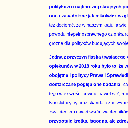
polityków o najbardziej skrajnych pog
ono uzasadnione jakimikolwiek wz
też docierać, że w naszym kraju łatwi
powodu niepełnosprawnego członka ro
groźne dla polityków budujących swoje
Jedną z przyczyn fiaska trwającego
opiekunów w 2018 roku było to, że 
obojętna i politycy Prawa i Sprawie
dostarczane pogłębione badania.
Zao
tego większości pewnie nawet w Zjedn
Konstytucyjny oraz skandaliczne wyp
zwątpieniem nawet wśród zwolennikó
przygotuje krótką, łagodną, ale zd