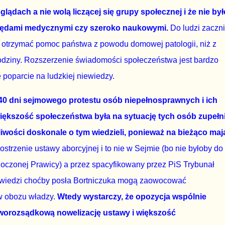
lądach a nie wolą liczącej się grupy społecznej i że nie był
ględami medycznymi czy szeroko naukowymi.
Do ludzi zaczn
ej otrzymać pomoc państwa z powodu domowej patologii, niż z
dziny. Rozszerzenie świadomości społeczeństwa jest bardzo
 poparcie na ludzkiej niewiedzy.
 40 dni sejmowego protestu osób niepełnosprawnych i ich
większość społeczeństwa była na sytuację tych osób zupełn
dliwości doskonale o tym wiedzieli, ponieważ na bieżąco maj
strzenie ustawy aborcyjnej i to nie w Sejmie (bo nie byłoby do
oczonej Prawicy) a przez spacyfikowany przez PiS Trybunał
owiedzi choćby posła Bortniczuka mogą zaowocować
w obozu władzy.
Wtedy wystarczy, że opozycja wspólnie
roworozsądkową nowelizację ustawy i większość