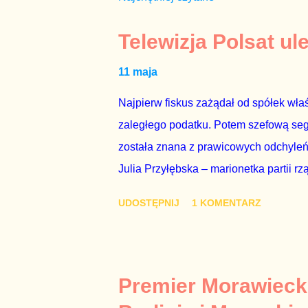
Telewizja Polsat ul
11 maja
Najpierw fiskus zażądał od spółek właś
zaległego podatku. Potem szefową segme
została znana z prawicowych odchyleń
Julia Przyłębska – marionetka partii rz
ambasadorem Polski w Berlinie, niby p
UDOSTĘPNIJ
1 KOMENTARZ
Gawryluk starannie wykonała zaleceni
tylko tam, gdzie nie ma trudnych pytań
Polsatu – Zygmunta Solorza - uważam 
z TVP i TVN nie dorastają do pięt. Smu
Premier Morawieck
Kaczyńskiego. Znowu, bo w 2007 roku te