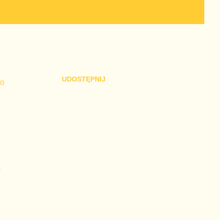
UDOSTĘPNIJ
to
e