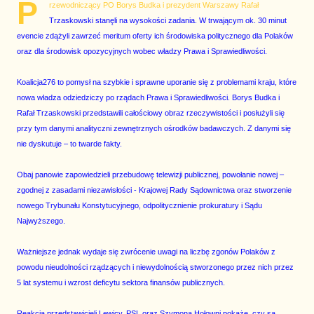
P
rzewodniczący PO Borys Budka i prezydent Warszawy Rafał
Trzaskowski stanęli na wysokości zadania. W trwającym ok. 30 minut
evencie zdążyli zawrzeć meritum oferty ich środowiska politycznego dla Polaków
oraz dla środowisk opozycyjnych wobec władzy Prawa i Sprawiedliwości.
Koalicja276 to pomysł na szybkie i sprawne uporanie się z problemami kraju, które
nowa władza odziedziczy po rządach Prawa i Sprawiedliwości. Borys Budka i
Rafał Trzaskowski przedstawili całościowy obraz rzeczywistości i posłużyli się
przy tym danymi analityczni zewnętrznych ośrodków badawczych. Z danymi się
nie dyskutuje – to twarde fakty.
Obaj panowie zapowiedzieli przebudowę telewizji publicznej, powołanie nowej –
zgodnej z zasadami niezawisłości - Krajowej Rady Sądownictwa oraz stworzenie
nowego Trybunału Konstytucyjnego, odpolitycznienie prokuratury i Sądu
Najwyższego.
Ważniejsze jednak wydaje się zwrócenie uwagi na liczbę zgonów Polaków z
powodu nieudolności rządzących i niewydolnością stworzonego przez nich przez
5 lat systemu i wzrost deficytu sektora finansów publicznych.
Reakcja przedstawicieli Lewicy, PSL oraz Szymona Hołowni pokaże, czy są