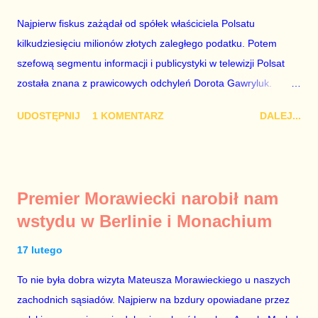
Najpierw fiskus zażądał od spółek właściciela Polsatu
kilkudziesięciu milionów złotych zaległego podatku. Potem
szefową segmentu informacji i publicystyki w telewizji Polsat
została znana z prawicowych odchyleń Dorota Gawryluk.
Wczoraj gościem Polsat News była Julia Przyłębska –
UDOSTĘPNIJ
1 KOMENTARZ
DALEJ...
marionetka partii rządzącej, żona agenta SB, który jest obecnie
ambasadorem Polski w Berlinie, niby prezes niby Trybunału
konstytucyjnego. To znak, że Gawryluk starannie wykonała
zalecenia płynące z siedziby PiS, ponieważ Przyłębska bywa
Premier Morawiecki narobił nam
tylko tam, gdzie nie ma trudnych pytań. Taki obrót spraw
wstydu w Berlinie i Monachium
przyjmuję ze smutkiem. Właściciela Polsatu – Zygmunta
Solorza - uważam za absolutnego geniusza biznesu, któremu
17 lutego
konkurenci z TVP i TVN nie dorastają do pięt. Smutne, że
To nie była dobra wizyta Mateusza Morawieckiego u naszych
znowu dał się złamać partii Jarosława Kaczyńskiego. Znowu,
zachodnich sąsiadów. Najpierw na bzdury opowiadane przez
bo w 2007 roku też tak się stało. Na kilka tygodni przed