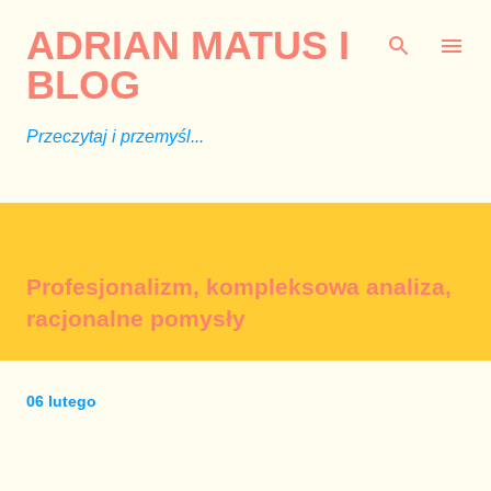
Przejdź do głównej zawartości
ADRIAN MATUS I
BLOG
Przeczytaj i przemyśl...
Profesjonalizm, kompleksowa analiza,
racjonalne pomysły
06 lutego