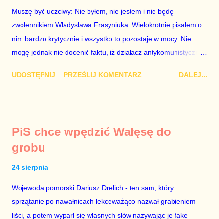
wyłącznie o jego władzę nad sądownictwem kosztem władzy
Muszę być uczciwy: Nie byłem, nie jestem i nie będę
Zbigniewa Ziobry. W poprzednich ustawach Ziobro miał 100%
zwolennikiem Władysława Frasyniuka. Wielokrotnie pisałem o
władzy nad sądami, a Duda 0%. W nowych ustawach Ziobro
nim bardzo krytycznie i wszystko to pozostaje w mocy. Nie
ma 90...
mogę jednak nie docenić faktu, iż działacz antykomunistycznej
opozycji z czasów PRL-u – po trzech latach analitycznego
UDOSTĘPNIJ
PRZEŚLIJ KOMENTARZ
DALEJ...
błądzenia – przejrzał na oczy i zrozumiał polityczną
rzeczywistość fundamentalną jak to, że 2+2=4. Doceniam to,
cieszę się i dziękuję za trzeźwy osąd. Doradcą Roberta
Biedronia jest Jakub Bierzyński. To były doradca Ryszarda
PiS chce wpędzić Wałęsę do
Petru znany z nienawiści do Platformy Obywatelskiej. Być
grobu
może nienawiść ta ma swe źródło w tym, że chciał być doradcą
Grzegorza Schetyny, a lider PO wyrzucił go za drzwi, jak lata
24 sierpnia
temu ówczesny szef partii Donald Tusk wyrzucił za drzwi Eryka
Wojewoda pomorski Dariusz Drelich - ten sam, który
Mistewicza. Nie wiem. Faktem jest, że Biedroń szkaluje
sprzątanie po nawałnicach lekceważąco nazwał grabieniem
Koalicję Obywatelską i – tak samo jak kiedyś Petru – ogłasza,
liści, a potem wyparł się własnych słów nazywając je fake
że chce być premierem. Grzegorz Schetyna nigdy tego nie