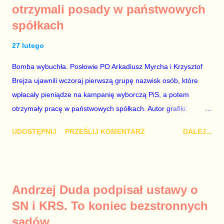
otrzymali posady w państwowych
rządzącej i – przynajmniej formalnie – drugiej osoby w
spółkach
państwie, sprawy prywatne nie tylko stają się publiczne, ale też
– jeśli są prawdziwe – zagrażają interesowi publicznemu
27 lutego
całego państwa. Zastrzeżenie „jeśli są prawdziwe” jest
konieczne, ponieważ mamy do czynienia z medium o
Bomba wybuchła. Posłowie PO Arkadiusz Myrcha i Krzysztof
wyjątkowo wątpliwej reputacji, ale mimo upływu czasu,
Brejza ujawnili wczoraj pierwszą grupę nazwisk osób, które
informacje nie zostały w żaden sposób zdementowane, a
wpłacały pieniądze na kampanię wyborczą PiS, a potem
oskarżany polityk milczy. Tygod...
otrzymały pracę w państwowych spółkach. Autor grafiki:
Damian Kujawa Mało kto zauważył konferencję prasową
UDOSTĘPNIJ
PRZEŚLIJ KOMENTARZ
DALEJ...
polityków PO na ten temat. Pokazanie kilkunastu przypadków
powinno wstrząsnąć opinią publiczną, a prokuratura powinna
natychmiast wszcząć śledztwo. Mechanizm opisany na
konferencji jest prosty. Określone osoby wpłacają pieniądze na
Andrzej Duda podpisał ustawy o
PiS, a następnie uzyskują stanowiska w spółkach Skarbu
SN i KRS. To koniec bezstronnych
Państwa ze względu na to, że partia PiS obsadziła zarządy
sądów
tych spółek i wymienia profesjonalistów na kadry partyjne.