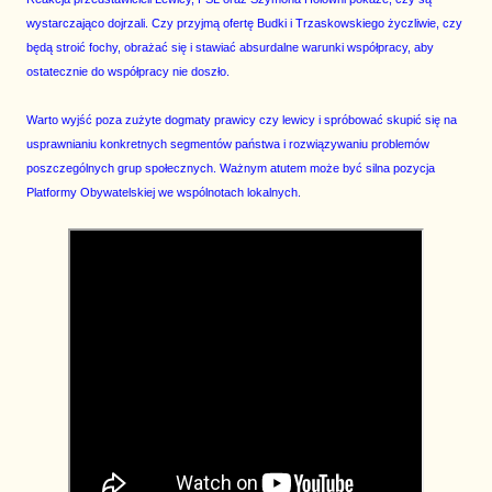
wystarczająco dojrzali. Czy przyjmą ofertę Budki i Trzaskowskiego życzliwie, czy
będą stroić fochy, obrażać się i stawiać absurdalne warunki współpracy, aby
ostatecznie do współpracy nie doszło.
Warto wyjść poza zużyte dogmaty prawicy czy lewicy i spróbować skupić się na
usprawnianiu konkretnych segmentów państwa i rozwiązywaniu problemów
poszczególnych grup społecznych. Ważnym atutem może być silna pozycja
Platformy Obywatelskiej we wspólnotach lokalnych.