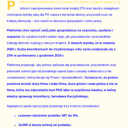
P
latforma Obywatelska idzie za ciosem. Po dobrze przyjętym evencie, na
którym zaproponowano stworzenie koalicji 276 oraz bardzo umiejętnym
rozbrojeniu bomby jaką dla PO zawsze był temat aborcji, przyszedł czas na
kolejną ofensywę – tym razem w obszarze gospodarki i rynku pracy.
Platforma chce oprzeć swój plan gospodarczy na szacunku, zaufaniu i
wsparciu
(to zgrabna kontra wobec tego, jak pracodawców i pracowników
traktują obecnie rządzący naszym krajem).
Z danych wynika, że w sierpniu
2020 r. liczba bezrobotnych do trzydziestego roku życia zwiększyła się o
23% w porównaniu z grudniem 2019 r.
Platforma proponuje, aby pomoc państwa dla pracodawców, pracowników oraz
jednostek samorządu terytorialnego oparta była o zasadę solidarności a nie
uznaniowości, którą kieruje się Prawo i Sprawiedliwość.
Oznacza to, że pomoc
powinna dostać duża firma i mała firma, duża gmina i mała gmina a nie ta
firma, która ma odpowiedni kod PKD albo ta wspólnota lokalna, w której
władzę sprawują totumfaccy Jarosława Kaczyńskiego.
Największa partia opozycyjna proponuje trzy kroki ku normalności:
czasowe obniżenie podatku VAT do 5%;
10.000 zł kwoty wolnej od podatku;