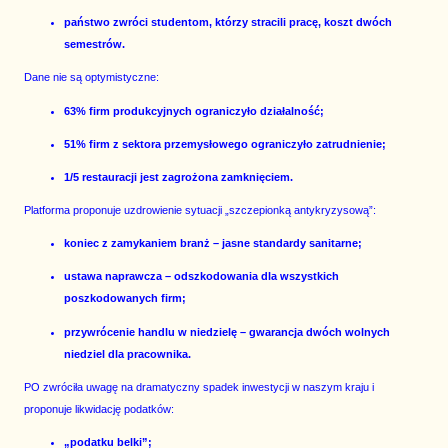
państwo zwróci studentom, którzy stracili pracę, koszt dwóch
semestrów.
Dane nie są optymistyczne:
63% firm produkcyjnych ograniczyło działalność;
51% firm z sektora przemysłowego ograniczyło zatrudnienie;
1/5 restauracji jest zagrożona zamknięciem.
Platforma proponuje uzdrowienie sytuacji „szczepionką antykryzysową”:
koniec z zamykaniem branż – jasne standardy sanitarne;
ustawa naprawcza – odszkodowania dla wszystkich
poszkodowanych firm;
przywrócenie handlu w niedzielę – gwarancja dwóch wolnych
niedziel dla pracownika.
PO zwróciła uwagę na dramatyczny spadek inwestycji w naszym kraju i
proponuje likwidację podatków:
„podatku belki”;