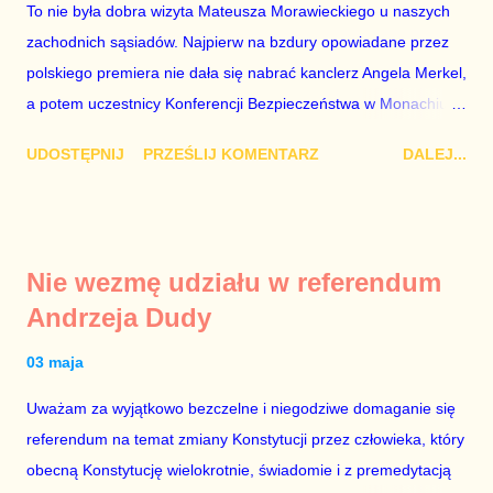
To nie była dobra wizyta Mateusza Morawieckiego u naszych
znowu dał się złamać partii Jarosława Kaczyńskiego. Znowu,
zachodnich sąsiadów. Najpierw na bzdury opowiadane przez
bo w 2007 roku też tak się stało. Na kilka tygodni przed
polskiego premiera nie dała się nabrać kanclerz Angela Merkel,
przedterminowymi wyborami parlamentarnymi do biur Solorza
a potem uczestnicy Konferencji Bezpieczeństwa w Monachium.
politycy PiS wysłali Agencję Bezpieczeństwa Wewnętrznego, a
Najpierw Berlin. Oglądając wspólną konferencję prasową
kilka dni później...
UDOSTĘPNIJ
PRZEŚLIJ KOMENTARZ
DALEJ...
Merkel i Morawieckiego narastało we mnie zażenowanie. Było
mi przykro, że premier mojego kraju świadomie kłamie mówiąc,
że polskie sądy pracują najwolniej w Europie, a prawda jest
taka, że są w środku zestawienia. Potem, gdy opowiadał
Nie wezmę udziału w referendum
brednie, że Polska może być motorem wzrostu gospodarczego
Andrzeja Dudy
całej Unii Europejskiej. To tak, jakby rower miał ciągnąć
samochód ciężarowy. Premier Morawiecki nie poprzestał
03 maja
jednak na tym i porównał PKB Polski i Hiszpanii, ale – uwaga –
Uważam za wyjątkowo bezczelne i niegodziwe domaganie się
z roku 1951, czyli czasów stalinizmu. To pewnie dlatego, że nie
referendum na temat zmiany Konstytucji przez człowieka, który
chciało mu przejść przez gardło pochwalenie gospodarczej
obecną Konstytucję wielokrotnie, świadomie i z premedytacją
sytuacji naszego kraju z lat 2007-2015. Bardzo to małe i