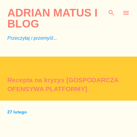
Przejdź do głównej zawartości
ADRIAN MATUS I
BLOG
Przeczytaj i przemyśl...
Recepta na kryzys [GOSPODARCZA
OFENSYWA PLATFORMY]
27 lutego