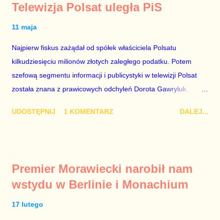
Telewizja Polsat uległa PiS
11 maja
Najpierw fiskus zażądał od spółek właściciela Polsatu
kilkudziesięciu milionów złotych zaległego podatku. Potem
szefową segmentu informacji i publicystyki w telewizji Polsat
została znana z prawicowych odchyleń Dorota Gawryluk.
Wczoraj gościem Polsat News była Julia Przyłębska –
UDOSTĘPNIJ
1 KOMENTARZ
DALEJ...
marionetka partii rządzącej, żona agenta SB, który jest obecnie
ambasadorem Polski w Berlinie, niby prezes niby Trybunału
konstytucyjnego. To znak, że Gawryluk starannie wykonała
zalecenia płynące z siedziby PiS, ponieważ Przyłębska bywa
Premier Morawiecki narobił nam
tylko tam, gdzie nie ma trudnych pytań. Taki obrót spraw
wstydu w Berlinie i Monachium
przyjmuję ze smutkiem. Właściciela Polsatu – Zygmunta
Solorza - uważam za absolutnego geniusza biznesu, któremu
17 lutego
konkurenci z TVP i TVN nie dorastają do pięt. Smutne, że