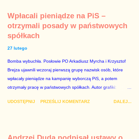
prywatne. Gdy jednak na światło dzienne wypływają informacje
Wpłacali pieniądze na PiS –
o seksaferze z udziałem prominentnego polityka partii
otrzymali posady w państwowych
rządzącej i – przynajmniej formalnie – drugiej osoby w
spółkach
państwie, sprawy prywatne nie tylko stają się publiczne, ale też
– jeśli są prawdziwe – zagrażają interesowi publicznemu
27 lutego
całego państwa. Zastrzeżenie „jeśli są prawdziwe” jest
konieczne, ponieważ mamy do czynienia z medium o
Bomba wybuchła. Posłowie PO Arkadiusz Myrcha i Krzysztof
wyjątkowo wątpliwej reputacji, ale mimo upływu czasu,
Brejza ujawnili wczoraj pierwszą grupę nazwisk osób, które
informacje nie zostały w żaden sposób zdementowane, a
wpłacały pieniądze na kampanię wyborczą PiS, a potem
oskarżany polityk milczy. Tygod...
otrzymały pracę w państwowych spółkach. Autor grafiki:
Damian Kujawa Mało kto zauważył konferencję prasową
UDOSTĘPNIJ
PRZEŚLIJ KOMENTARZ
DALEJ...
polityków PO na ten temat. Pokazanie kilkunastu przypadków
powinno wstrząsnąć opinią publiczną, a prokuratura powinna
natychmiast wszcząć śledztwo. Mechanizm opisany na
konferencji jest prosty. Określone osoby wpłacają pieniądze na
Andrzej Duda podpisał ustawy o