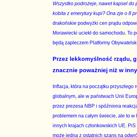
Wszystko podrożeje, nawet kapsel do pi
kobita z emerytury kupi? Ona zje o 8 pr
drakońskie podwyżki cen prądu odpowia
Morawiecki uciekł do samochodu. To po
będą zapleczem Platformy Obywatelski
Przez lekkomyślność rządu, 
znacznie poważniej niż w inn
Inflacja, która na początku przyszłego
globalnym, ale w państwach Unii Euro
przez prezesa NBP i spóźniona reakcja
problemem na całym świecie, ale to w 
innych krajach członkowskich UE. PiS 
może jedna z ostatnich szans na odwró