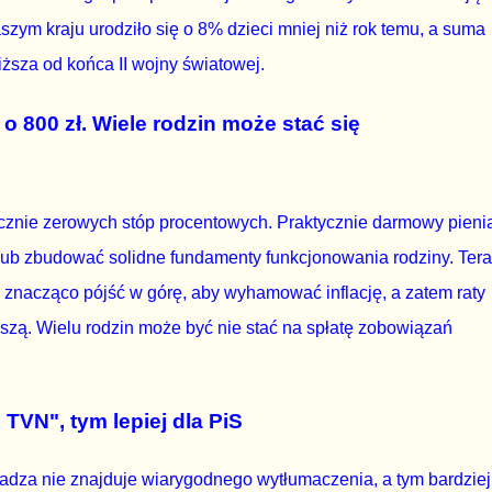
zym kraju urodziło się o 8% dzieci mniej niż rok temu, a suma
iższa od końca II wojny światowej.
 800 zł. Wiele rodzin może stać się
ycznie zerowych stóp procentowych. Praktycznie darmowy pieni
 lub zbudować solidne fundamenty funkcjonowania rodziny. Ter
 znacząco pójść w górę, aby wyhamować inflację, a zatem raty
szą. Wielu rodzin może być nie stać na spłatę zobowiązań
 TVN", tym lepiej dla PiS
dza nie znajduje wiarygodnego wytłumaczenia, a tym bardziej