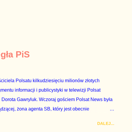
egła PiS
ciciela Polsatu kilkudziesięciu milionów złotych
ntu informacji i publicystyki w telewizji Polsat
 Dorota Gawryluk. Wczoraj gościem Polsat News była
ądzącej, żona agenta SB, który jest obecnie
rezes niby Trybunału konstytucyjnego. To znak, że
DALEJ...
a płynące z siedziby PiS, ponieważ Przyłębska bywa