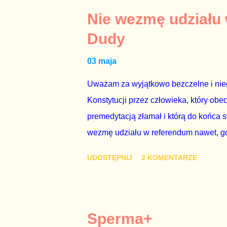
tym i porównał PKB Polski i Hiszpanii,
Nie wezmę udziału
pewnie dlatego, że nie chciało mu prz
Dudy
naszego kraju z lat 2007-2015. Bardzo
03 maja
rządu. Generalnie, M...
Uważam za wyjątkowo bezczelne i nie
Konstytucji przez człowieka, który obe
premedytacją złamał i którą do końca s
wezmę udziału w referendum nawet, gdy
się w „Biedronce” albo w „Lidlu”, a z
UDOSTĘPNIJ
2 KOMENTARZE
chce kosztem ok. 150 mln zł z pienięd
mojej zgody. Prezydent Andrzej Duda 
dwudniowe referendum, które miałoby o
tego referendum nie chce – ani partia r
Sperma+