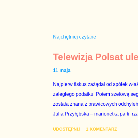
Najchętniej czytane
Telewizja Polsat ul
11 maja
Najpierw fiskus zażądał od spółek właś
zaległego podatku. Potem szefową segme
została znana z prawicowych odchyleń
Julia Przyłębska – marionetka partii rz
ambasadorem Polski w Berlinie, niby p
UDOSTĘPNIJ
1 KOMENTARZ
Gawryluk starannie wykonała zaleceni