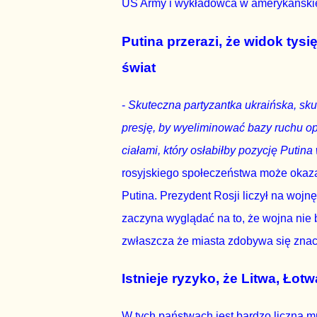
US Army i wykładowca w amerykańskie
Putina przerazi, że widok tysi
świat
-
Skuteczna partyzantka ukraińska, skut
presję, by wyeliminować bazy ruchu o
ciałami, który osłabiłby pozycję Putina
rosyjskiego społeczeństwa może okazać
Putina. Prezydent Rosji liczył na woj
zaczyna wyglądać na to, że wojna nie
zwłaszcza że miasta zdobywa się znaczn
Istnieje ryzyko, że Litwa, Łot
W tych państwach jest bardzo liczna m