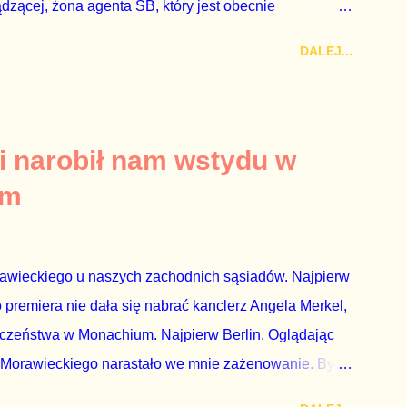
ądzącej, żona agenta SB, który jest obecnie
rezes niby Trybunału konstytucyjnego. To znak, że
DALEJ...
a płynące z siedziby PiS, ponieważ Przyłębska bywa
. Taki obrót spraw przyjmuję ze smutkiem. Właściciela
za absolutnego geniusza biznesu, któremu konkurenci
tne, że znowu dał się złamać partii Jarosława
i narobił nam wstydu w
ż tak się stało. Na kilka tygodni przed
um
nymi do biur Solorza politycy PiS wysłali Agencję
dni później...
rawieckiego u naszych zachodnich sąsiadów. Najpierw
premiera nie dała się nabrać kanclerz Angela Merkel,
eczeństwa w Monachium. Najpierw Berlin. Oglądając
 Morawieckiego narastało we mnie zażenowanie. Było
wiadomie kłamie mówiąc, że polskie sądy pracują