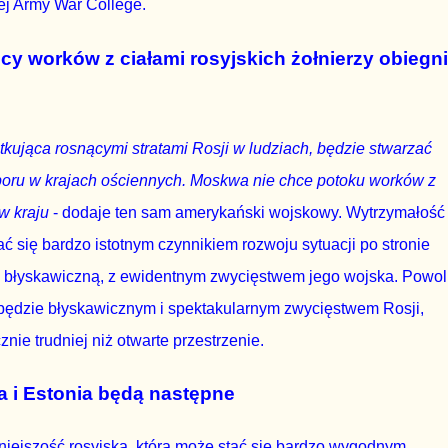
j Army War College.
ęcy worków z ciałami rosyjskich żołnierzy obiegn
kująca rosnącymi stratami Rosji w ludziach, będzie stwarzać
poru w krajach ościennych. Moskwa nie chce potoku worków z
 w kraju
- dodaje ten sam amerykański wojskowy. Wytrzymałość
 się bardzo istotnym czynnikiem rozwoju sytuacji po stronie
nę błyskawiczną, z ewidentnym zwycięstwem jego wojska. Powol
 będzie błyskawicznym i spektakularnym zwycięstwem Rosji,
ie trudniej niż otwarte przestrzenie.
wa i Estonia będą następne
niejszość rosyjska, która może stać się bardzo wygodnym