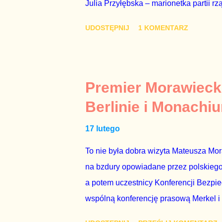
Julia Przyłębska – marionetka partii rz
ambasadorem Polski w Berlinie, niby p
UDOSTĘPNIJ
1 KOMENTARZ
Gawryluk starannie wykonała zaleceni
tylko tam, gdzie nie ma trudnych pytań
Polsatu – Zygmunta Solorza - uważam 
z TVP i TVN nie dorastają do pięt. Smu
Premier Morawieck
Kaczyńskiego. Znowu, bo w 2007 roku te
Berlinie i Monachi
przedterminowymi wyborami parlamentar
17 lutego
Bezpieczeństwa Wewnętrznego, a kilka 
To nie była dobra wizyta Mateusza Mo
na bzdury opowiadane przez polskiego 
a potem uczestnicy Konferencji Bezpi
wspólną konferencję prasową Merkel i
mi przykro, że premier mojego kraju ś