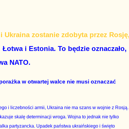
śli Ukraina zostanie zdobyta przez Rosję
 Łotwa i Estonia. To będzie oznaczało,
twa NATO.
 porażka w otwartej walce nie musi oznaczać
o i liczebności armii, Ukraina nie ma szans w wojnie z Rosją.
okazuje skalę determinacji wroga. Wojna to jednak nie tylko
walka partyzancka. Upadek państwa ukraińskiego i święto