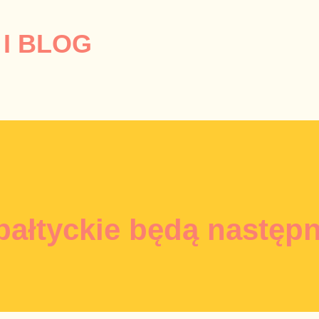
Przejdź do głównej zawartości
I BLOG
bałtyckie będą następ