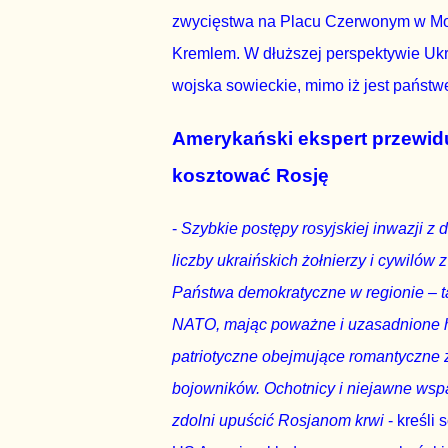
zwycięstwa na Placu Czerwonym w Mo
Kremlem. W dłuższej perspektywie Ukr
wojska sowieckie, mimo iż jest państ
Amerykański ekspert przewidu
kosztować Rosję
-
Szybkie postępy rosyjskiej inwazji
liczby ukraińskich żołnierzy i cywiló
Państwa demokratyczne w regionie – ta
NATO, mając poważne i uzasadnione hist
patriotyczne obejmujące romantyczne 
bojowników. Ochotnicy i niejawne wspar
zdolni upuścić Rosjanom krwi
- kreśli 