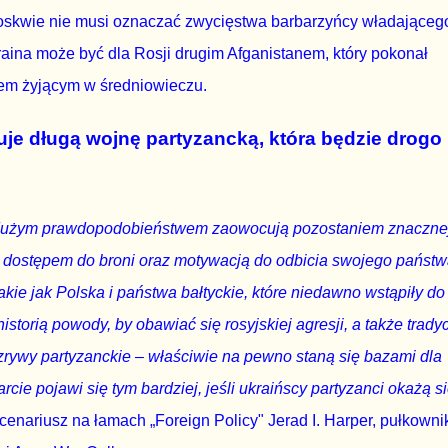
skwie nie musi oznaczać zwycięstwa barbarzyńcy władająceg
aina może być dla Rosji drugim Afganistanem, który pokonał
wem żyjącym w średniowieczu.
je długą wojnę partyzancką, która będzie drogo
 z dużym prawdopodobieństwem zaowocują pozostaniem znaczne
w z dostępem do broni oraz motywacją do odbicia swojego państw
kie jak Polska i państwa bałtyckie, które niedawno wstąpiły do
orią powody, by obawiać się rosyjskiej agresji, a także trady
zrywy partyzanckie – właściwie na pewno staną się bazami dla
cie pojawi się tym bardziej, jeśli ukraińscy partyzanci okażą s
scenariusz na łamach „Foreign Policy" Jerad I. Harper, pułkowni