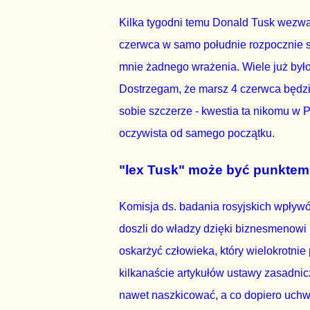
Kilka tygodni temu Donald Tusk wezwał
czerwca w samo południe rozpocznie s
mnie żadnego wrażenia. Wiele już było 
Dostrzegam, że marsz 4 czerwca będzie
sobie szczerze - kwestia ta nikomu w P
oczywista od samego początku.
"lex Tusk" może być punkte
Komisja ds. badania ro
syjskich wpływó
doszli do władzy dzięki biznesmenowi
oskarżyć człowieka, który wielokrotnie
kilkanaście artykułów ustawy zasadnicz
nawet naszkicować, a co dopiero uchwa