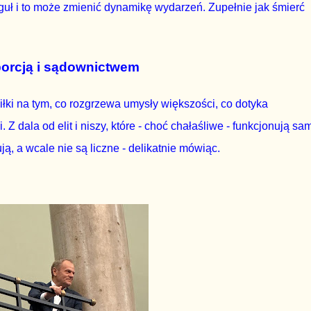
uł i to może zmienić dynamikę wydarzeń. Zupełnie jak śmierć
borcją i sądownictwem
iłki na tym, co rozgrzewa umysły większości, co dotyka
 dala od elit i niszy, które - choć chałaśliwe - funkcjonują sa
ują, a wcale nie są
liczne - delikatnie mówiąc.