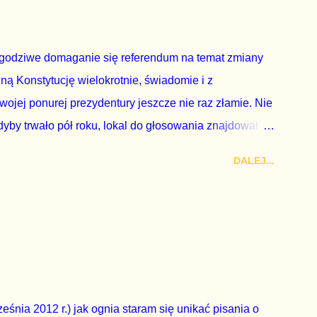
 to małe i smutne – niegodne premiera polskiego
godziwe domaganie się referendum na temat zmiany
cną Konstytucję wielokrotnie, świadomie i z
wojej ponurej prezydentury jeszcze nie raz złamie. Nie
by trwało pół roku, lokal do głosowania znajdował
a udział w głosowaniu dawano zimne piwo. Andrzej Duda
DALEJ...
zy nas wszystkich dodać sobie znaczenia. Nie ma na to
zapowiedział, że złoży do Senatu wniosek o
dbyć się w dniach 10-11 listopada 2018 roku. Nikt
ządząca, ani partie opozycyjne. Jeśli w siedzibie PiS
nie z wolą Dudy, obowiązkiem każdego przyzwoitego
eguły demokraty jest takie referendum zbojkotować. W
eśnia 2012 r.) jak ognia staram się unikać pisania o