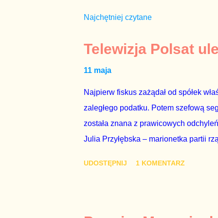
Najchętniej czytane
Telewizja Polsat ul
11 maja
Najpierw fiskus zażądał od spółek właś
zaległego podatku. Potem szefową segme
została znana z prawicowych odchyleń
Julia Przyłębska – marionetka partii rz
ambasadorem Polski w Berlinie, niby p
UDOSTĘPNIJ
1 KOMENTARZ
Gawryluk starannie wykonała zaleceni
tylko tam, gdzie nie ma trudnych pytań
Polsatu – Zygmunta Solorza - uważam 
z TVP i TVN nie dorastają do pięt. Smu