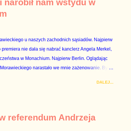
i narobił nam wstydu w
ż tak się stało. Na kilka tygodni przed
um
nymi do biur Solorza politycy PiS wysłali Agencję
dni później...
rawieckiego u naszych zachodnich sąsiadów. Najpierw
premiera nie dała się nabrać kanclerz Angela Merkel,
eczeństwa w Monachium. Najpierw Berlin. Oglądając
 Morawieckiego narastało we mnie zażenowanie. Było
wiadomie kłamie mówiąc, że polskie sądy pracują
DALEJ...
aka, że są w środku zestawienia. Potem, gdy opowiadał
zrostu gospodarczego całej Unii Europejskiej. To tak,
żarowy. Premier Morawiecki nie poprzestał jednak na
 ale – uwaga – z roku 1951, czyli czasów stalinizmu. To
 w referendum Andrzeja
ejść przez gardło pochwalenie gospodarczej sytuacji