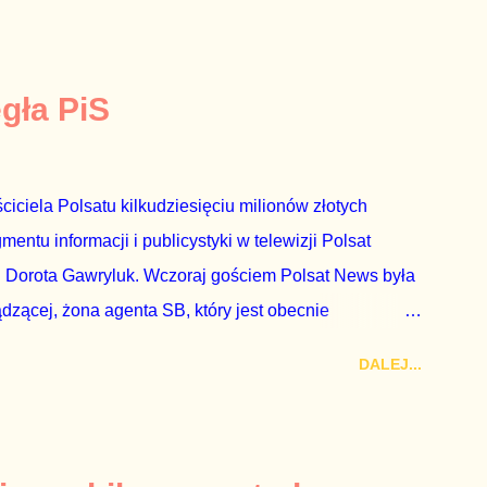
egła PiS
ciciela Polsatu kilkudziesięciu milionów złotych
ntu informacji i publicystyki w telewizji Polsat
 Dorota Gawryluk. Wczoraj gościem Polsat News była
ądzącej, żona agenta SB, który jest obecnie
rezes niby Trybunału konstytucyjnego. To znak, że
DALEJ...
a płynące z siedziby PiS, ponieważ Przyłębska bywa
. Taki obrót spraw przyjmuję ze smutkiem. Właściciela
za absolutnego geniusza biznesu, któremu konkurenci
tne, że znowu dał się złamać partii Jarosława