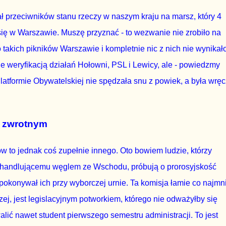
 przeciwników stanu rzeczy w naszym kraju na marsz, który 4
ię w Warszawie. Muszę przyznać - to wezwanie nie zrobiło na
takich pikników Warszawie i kompletnie nic z nich nie wynikało
 weryfikacją działań Hołowni, PSL i Lewicy, ale - powiedzmy
latformie Obywatelskiej nie spędzała snu z powiek, a była wręc
m zwrotnym
w to jednak coś zupełnie innego. Oto bowiem ludzie, którzy
 handlującemu węglem ze Wschodu, próbują o prorosyjskość
 pokonywał ich przy wyborczej urnie. Ta komisja łamie co najmn
ej, jest legislacyjnym potworkiem, którego nie odważyłby się
lić nawet student pierwszego semestru administracji. To jest