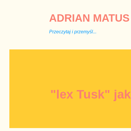
ADRIAN MATUS 
Przeczytaj i przemyśl...
"lex Tusk" ja