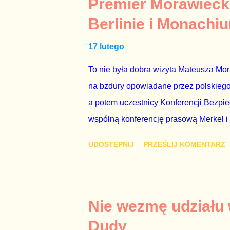
Premier Morawieck
Kaczyńskiego. Znowu, bo w 2007 roku te
Berlinie i Monachi
przedterminowymi wyborami parlamentar
17 lutego
Bezpieczeństwa Wewnętrznego, a kilka 
To nie była dobra wizyta Mateusza Mo
na bzdury opowiadane przez polskiego 
a potem uczestnicy Konferencji Bezpi
wspólną konferencję prasową Merkel i
mi przykro, że premier mojego kraju ś
UDOSTĘPNIJ
PRZEŚLIJ KOMENTARZ
najwolniej w Europie, a prawda jest t
brednie, że Polska może być motorem w
jakby rower miał ciągnąć samochód cię
tym i porównał PKB Polski i Hiszpanii,
Nie wezmę udziału
pewnie dlatego, że nie chciało mu prz
Dudy