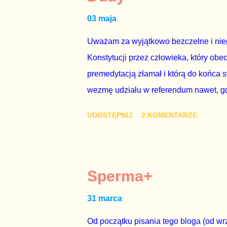
naszego kraju z lat 2007-2015. Bardzo
03 maja
rządu. Generalnie, M...
Uważam za wyjątkowo bezczelne i nie
Konstytucji przez człowieka, który obe
premedytacją złamał i którą do końca s
wezmę udziału w referendum nawet, gdy
się w „Biedronce” albo w „Lidlu”, a z
UDOSTĘPNIJ
2 KOMENTARZE
chce kosztem ok. 150 mln zł z pienięd
mojej zgody. Prezydent Andrzej Duda 
dwudniowe referendum, które miałoby o
tego referendum nie chce – ani partia r
Sperma+
zapadnie decyzja, aby głosować zgod
31 marca
człowieka i szanującego podstawowe r
procedurze zmiany Konstytu...
Od początku pisania tego bloga (od wrz