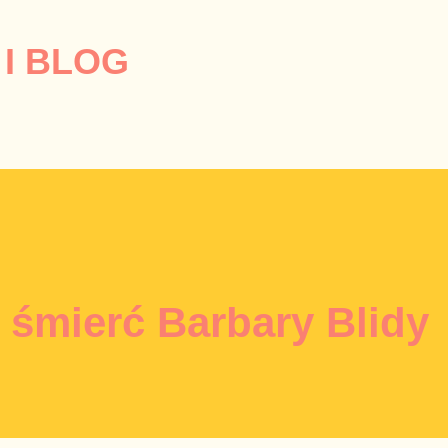
Przejdź do głównej zawartości
I BLOG
k śmierć Barbary Blidy