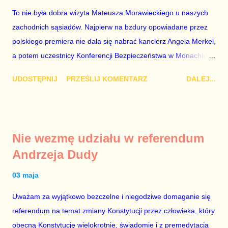
To nie była dobra wizyta Mateusza Morawieckiego u naszych
znowu dał się złamać partii Jarosława Kaczyńskiego. Znowu,
zachodnich sąsiadów. Najpierw na bzdury opowiadane przez
bo w 2007 roku też tak się stało. Na kilka tygodni przed
polskiego premiera nie dała się nabrać kanclerz Angela Merkel,
przedterminowymi wyborami parlamentarnymi do biur Solorza
a potem uczestnicy Konferencji Bezpieczeństwa w Monachium.
politycy PiS wysłali Agencję Bezpieczeństwa Wewnętrznego, a
Najpierw Berlin. Oglądając wspólną konferencję prasową
kilka dni później...
UDOSTĘPNIJ
PRZEŚLIJ KOMENTARZ
DALEJ...
Merkel i Morawieckiego narastało we mnie zażenowanie. Było
mi przykro, że premier mojego kraju świadomie kłamie mówiąc,
że polskie sądy pracują najwolniej w Europie, a prawda jest
taka, że są w środku zestawienia. Potem, gdy opowiadał
Nie wezmę udziału w referendum
brednie, że Polska może być motorem wzrostu gospodarczego
Andrzeja Dudy
całej Unii Europejskiej. To tak, jakby rower miał ciągnąć
samochód ciężarowy. Premier Morawiecki nie poprzestał
03 maja
jednak na tym i porównał PKB Polski i Hiszpanii, ale – uwaga –
Uważam za wyjątkowo bezczelne i niegodziwe domaganie się
z roku 1951, czyli czasów stalinizmu. To pewnie dlatego, że nie
referendum na temat zmiany Konstytucji przez człowieka, który
chciało mu przejść przez gardło pochwalenie gospodarczej
obecną Konstytucję wielokrotnie, świadomie i z premedytacją
sytuacji naszego kraju z lat 2007-2015. Bardzo to małe i