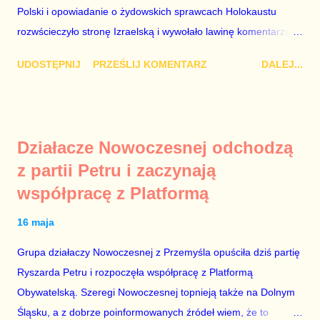
Kaczyński / fot. autor nieznany. Plan jest taki, aby zastąpić
Polski i opowiadanie o żydowskich sprawcach Holokaustu
Lecha Wałęs...
rozwścieczyło stronę Izraelską i wywołało lawinę komentarzy w
Monachium, gdzie Mateusz Morawiecki opowiadał te brednie.
UDOSTĘPNIJ
PRZEŚLIJ KOMENTARZ
DALEJ...
Dodajmy do tego jeszcze odmowę wojewody dotyczącą
włączenia syren w Warszawie w rocznicę wybuchu powstania w
getcie i mamy wystarczająco obszerny materiał, aby domagać
się dymisji Rady Ministrów. „Schetyna ma problem, bo idzie do
Działacze Nowoczesnej odchodzą
centrum, a PiS już tam jest” – mówili komentatorzy po zamianie
z partii Petru i zaczynają
Szydło na Morawieckiego. Jak zwykle mieli rację. Tej nocy rząd
współpracę z Platformą
nie pójdzie spać. Do jutrzejszego poranka muszą znaleźć
Żyda, który mordował Polaków lub innych Żydów oraz jego
16 maja
życiorys i zdjęcie. Mile widziane są też powiązania tego
zwyrodnialca z politykami PO. Bez tego, udział polityków PiS w
Grupa działaczy Nowoczesnej z Przemyśla opuściła dziś partię
porannych programach nie ma sensu. Jeszcze ze trzy dni
Ryszarda Petru i rozpoczęła współpracę z Platformą
sukcesów PiS na arenie międzynarodowej, a rządzący zaczną
Obywatelską. Szeregi Nowoczesnej topnieją także na Dolnym
modli...
Śląsku, a z dobrze poinformowanych źródeł wiem, że to