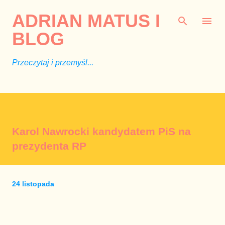
Przejdź do głównej zawartości
ADRIAN MATUS I
BLOG
Przeczytaj i przemyśl...
Karol Nawrocki kandydatem PiS na
prezydenta RP
24 listopada