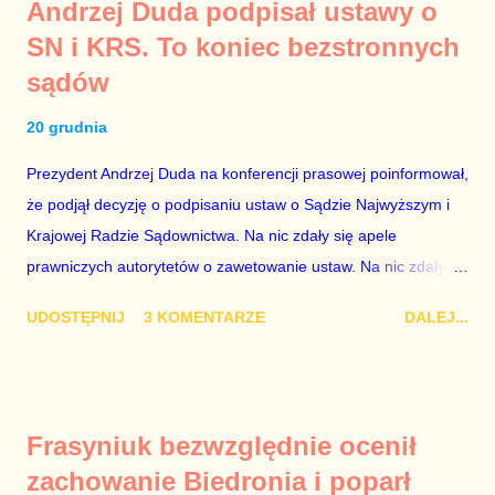
Andrzej Duda podpisał ustawy o
PiS, a następnie uzyskują stanowiska w spółkach Skarbu
SN i KRS. To koniec bezstronnych
Państwa ze względu na to, że partia PiS obsadziła zarządy
sądów
tych spółek i wymienia profesjonalistów na kadry partyjne.
Mamy tutaj do czynienia nie ze zjawiskiem jednostkowym,
20 grudnia
które zawsze może się zdarzyć, a polegającym na tym, że
osoba z kwalifikacjami wpłaca na partię polityczną, a następnie
Prezydent Andrzej Duda na konferencji prasowej poinformował,
obejmuje prace w spółce, która jest zarządzana pośrednio
że podjął decyzję o podpisaniu ustaw o Sądzie Najwyższym i
przez ta partię. Przeciwnie. Przedstawienie pierwszej gr...
Krajowej Radzie Sądownictwa. Na nic zdały się apele
prawniczych autorytetów o zawetowanie ustaw. Na nic zdały
się analizy, z których wynikało, że podpisanie tych ustaw
UDOSTĘPNIJ
3 KOMENTARZE
DALEJ...
ostatecznie zniszczy niezależność sądów od woli polityków. To
smutny dzień w historii Polski. Andrzej Duda kosztem nas
wszystkich zrobił piękny prezent świąteczny ministrowi
sprawiedliwości i prokuratorowi generalnemu Zbigniewowi
Frasyniuk bezwzględnie ocenił
Ziobro. Żenujące są tłumaczenia Dudy, że podpisał ustawy, bo
zachowanie Biedronia i poparł
to jego ustawy. Prawda jest taka, że poprawki partii rządzącej