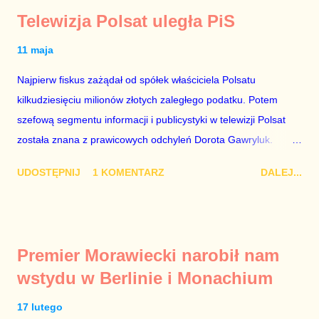
Telewizja Polsat uległa PiS
11 maja
Najpierw fiskus zażądał od spółek właściciela Polsatu
kilkudziesięciu milionów złotych zaległego podatku. Potem
szefową segmentu informacji i publicystyki w telewizji Polsat
została znana z prawicowych odchyleń Dorota Gawryluk.
Wczoraj gościem Polsat News była Julia Przyłębska –
UDOSTĘPNIJ
1 KOMENTARZ
DALEJ...
marionetka partii rządzącej, żona agenta SB, który jest obecnie
ambasadorem Polski w Berlinie, niby prezes niby Trybunału
konstytucyjnego. To znak, że Gawryluk starannie wykonała
zalecenia płynące z siedziby PiS, ponieważ Przyłębska bywa
Premier Morawiecki narobił nam
tylko tam, gdzie nie ma trudnych pytań. Taki obrót spraw
wstydu w Berlinie i Monachium
przyjmuję ze smutkiem. Właściciela Polsatu – Zygmunta
Solorza - uważam za absolutnego geniusza biznesu, któremu
17 lutego
konkurenci z TVP i TVN nie dorastają do pięt. Smutne, że