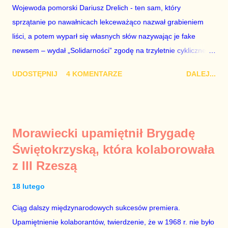
Wojewoda pomorski Dariusz Drelich - ten sam, który
Mistewicza. Nie wiem. Faktem jest, że Biedroń szkaluje
sprzątanie po nawałnicach lekceważąco nazwał grabieniem
Koalicję Obywatelską i – tak samo jak kiedyś Petru – ogłasza,
liści, a potem wyparł się własnych słów nazywając je fake
że chce być premierem. Grzegorz Schetyna nigdy tego nie
newsem – wydał „Solidarności” zgodę na trzyletnie cykliczne
robi. Szkalowanie Koalicji Obywatelskiej to droga donikąd, a
zgromadzenia w Gdańsku z okazji podpisania Porozumień
pr...
UDOSTĘPNIJ
4 KOMENTARZE
DALEJ...
Sierpniowych, co oznacza, że 31 sierpnia przed Stocznią
Gdańską nie będą mogły odbyć się alternatywne uroczystości z
udziałem Lecha Wałęsy oraz innych bohaterów wydarzeń z
1980 r. Proces usuwania Lecha Wałęsy z historii polskich
Morawiecki upamiętnił Brygadę
przemian demokratycznych 1989 r. trwa w Polsce od dawna.
Świętokrzyską, która kolaborowała
Ci, którzy przespali moment wielkiego narodowego zrywu albo
z III Rzeszą
po prostu nie mieli odwagi stanąć naprzeciw brutalnej machiny
komunistycznej represji, od lat starają umniejszać zasługi
18 lutego
prawdziwych bohaterów, aby dodać znaczenie własnym
zupełnie nieheroicznym, a często wręcz znikomym działaniom
Ciąg dalszy międzynarodowych sukcesów premiera.
po stronie „Solidarności” w tamtych trudnych czasach. Lech
Upamiętnienie kolaborantów, twierdzenie, że w 1968 r. nie było