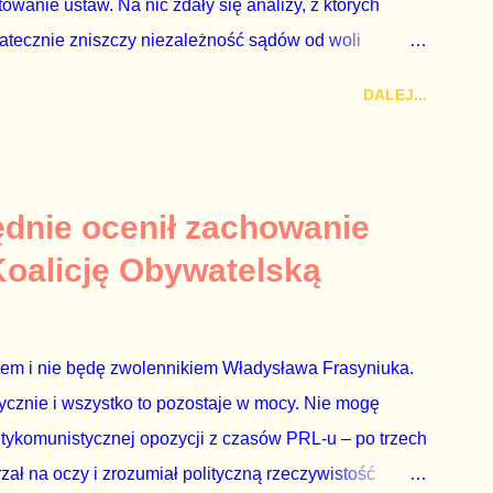
wanie ustaw. Na nic zdały się analizy, z których
tatecznie zniszczy niezależność sądów od woli
Polski. Andrzej Duda kosztem nas wszystkich zrobił
DALEJ...
sprawiedliwości i prokuratorowi generalnemu
czenia Dudy, że podpisał ustawy, bo to jego ustawy.
ądzącej do tych ustaw były bardziej obszerne niż
ta do parlamentu. Andrzejowi Dudzie od początku (od
dnie ocenił zachowanie
chodziło wyłącznie o jego władzę nad sądownictwem
 Koalicję Obywatelską
poprzednich ustawach Ziobro miał 100% władzy nad
h Ziobro ma 90...
stem i nie będę zwolennikiem Władysława Frasyniuka.
tycznie i wszystko to pozostaje w mocy. Nie mogę
antykomunistycznej opozycji z czasów PRL-u – po trzech
rzał na oczy i zrozumiał polityczną rzeczywistość