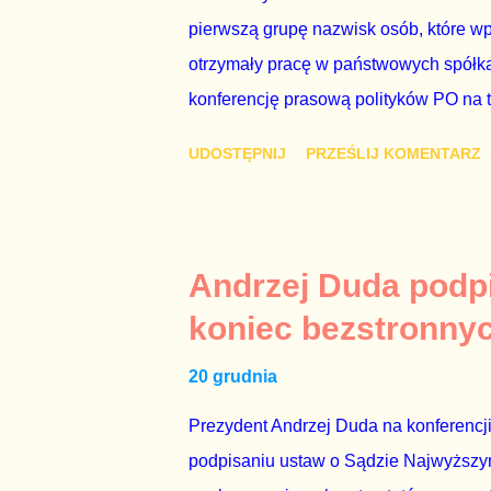
pierwszą grupę nazwisk osób, które w
otrzymały pracę w państwowych spółka
konferencję prasową polityków PO na 
wstrząsnąć opinią publiczną, a prokur
UDOSTĘPNIJ
PRZEŚLIJ KOMENTARZ
Mechanizm opisany na konferencji jest
następnie uzyskują stanowiska w spół
obsadziła zarządy tych spółek i wymien
czynienia nie ze zjawiskiem jednostk
Andrzej Duda podpi
na tym, że osoba z kwalifikacjami wpła
koniec bezstronny
spółce, która jest zarządzana pośredni
20 grudnia
gr...
Prezydent Andrzej Duda na konferencji
podpisaniu ustaw o Sądzie Najwyższym