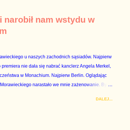
za absolutnego geniusza biznesu, któremu konkurenci
tne, że znowu dał się złamać partii Jarosława
i narobił nam wstydu w
ż tak się stało. Na kilka tygodni przed
um
nymi do biur Solorza politycy PiS wysłali Agencję
dni później...
rawieckiego u naszych zachodnich sąsiadów. Najpierw
premiera nie dała się nabrać kanclerz Angela Merkel,
eczeństwa w Monachium. Najpierw Berlin. Oglądając
 Morawieckiego narastało we mnie zażenowanie. Było
wiadomie kłamie mówiąc, że polskie sądy pracują
DALEJ...
aka, że są w środku zestawienia. Potem, gdy opowiadał
zrostu gospodarczego całej Unii Europejskiej. To tak,
żarowy. Premier Morawiecki nie poprzestał jednak na