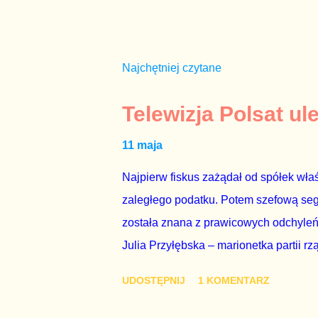
Najchętniej czytane
Telewizja Polsat ul
11 maja
Najpierw fiskus zażądał od spółek właś
zaległego podatku. Potem szefową segme
została znana z prawicowych odchyleń
Julia Przyłębska – marionetka partii rz
ambasadorem Polski w Berlinie, niby p
UDOSTĘPNIJ
1 KOMENTARZ
Gawryluk starannie wykonała zaleceni
tylko tam, gdzie nie ma trudnych pytań