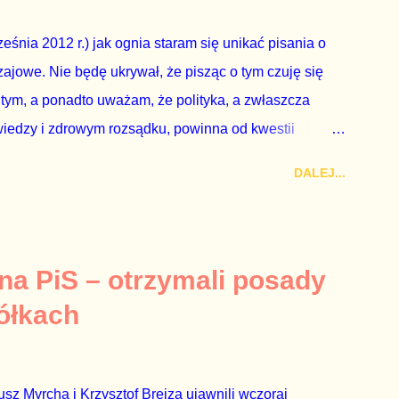
eguły demokraty jest takie referendum zbojkotować. W
eśnia 2012 r.) jak ognia staram się unikać pisania o
ajowe. Nie będę ukrywał, że pisząc o tym czuję się
 tym, a ponadto uważam, że polityka, a zwłaszcza
wiedzy i zdrowym rozsądku, powinna od kwestii
nieważ polityka to sprawy publiczne, a sprawy intymne
DALEJ...
k na światło dzienne wypływają informacje o
lityka partii rządzącej i – przynajmniej formalnie –
ne nie tylko stają się publiczne, ale też – jeśli są
icznemu całego państwa. Zastrzeżenie „jeśli są
 na PiS – otrzymali posady
mamy do czynienia z medium o wyjątkowo wątpliwej
ółkach
ormacje nie zostały w żaden sposób zdementowane, a
z Myrcha i Krzysztof Brejza ujawnili wczoraj