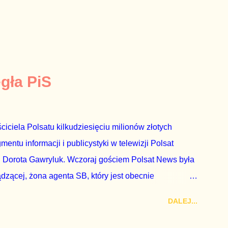
egła PiS
ciciela Polsatu kilkudziesięciu milionów złotych
ntu informacji i publicystyki w telewizji Polsat
 Dorota Gawryluk. Wczoraj gościem Polsat News była
ądzącej, żona agenta SB, który jest obecnie
rezes niby Trybunału konstytucyjnego. To znak, że
DALEJ...
a płynące z siedziby PiS, ponieważ Przyłębska bywa
. Taki obrót spraw przyjmuję ze smutkiem. Właściciela