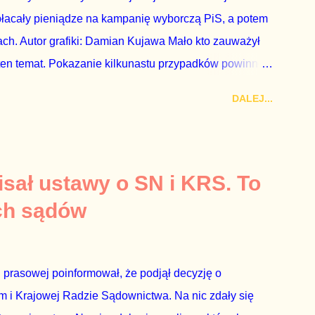
płacały pieniądze na kampanię wyborczą PiS, a potem
ch. Autor grafiki: Damian Kujawa Mało kto zauważył
ten temat. Pokazanie kilkunastu przypadków powinno
atura powinna natychmiast wszcząć śledztwo.
DALEJ...
 prosty. Określone osoby wpłacają pieniądze na PiS, a
kach Skarbu Państwa ze względu na to, że partia PiS
ia profesjonalistów na kadry partyjne. Mamy tutaj do
owym, które zawsze może się zdarzyć, a polegającym
sał ustawy o SN i KRS. To
ca na partię polityczną, a następnie obejmuje prace w
ch sądów
o przez ta partię. Przeciwnie. Przedstawienie pierwszej
 prasowej poinformował, że podjął decyzję o
 i Krajowej Radzie Sądownictwa. Na nic zdały się