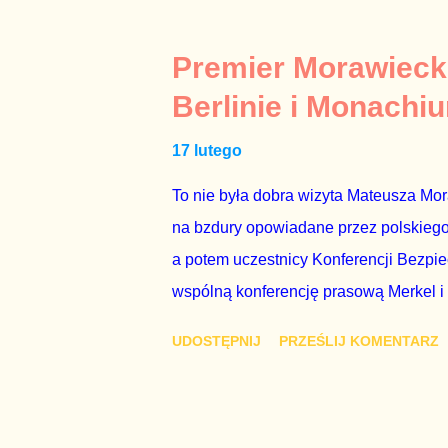
Polsatu – Zygmunta Solorza - uważam 
z TVP i TVN nie dorastają do pięt. Smu
Premier Morawieck
Kaczyńskiego. Znowu, bo w 2007 roku te
Berlinie i Monachi
przedterminowymi wyborami parlamentar
17 lutego
Bezpieczeństwa Wewnętrznego, a kilka 
To nie była dobra wizyta Mateusza Mo
na bzdury opowiadane przez polskiego 
a potem uczestnicy Konferencji Bezpi
wspólną konferencję prasową Merkel i
mi przykro, że premier mojego kraju ś
UDOSTĘPNIJ
PRZEŚLIJ KOMENTARZ
najwolniej w Europie, a prawda jest t
brednie, że Polska może być motorem w
jakby rower miał ciągnąć samochód cię