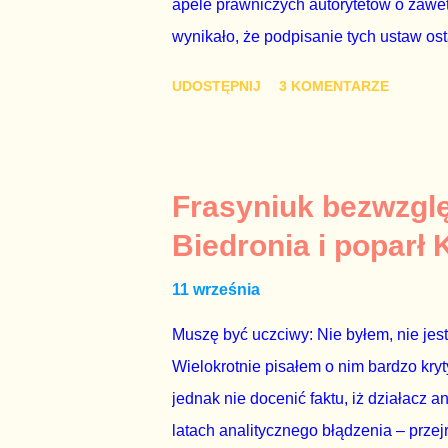
apele prawniczych autorytetów o zaweto
wynikało, że podpisanie tych ustaw os
polityków. To smutny dzień w historii 
UDOSTĘPNIJ
3 KOMENTARZE
piękny prezent świąteczny ministrowi 
Zbigniewowi Ziobro. Żenujące są tłuma
Prawda jest taka, że poprawki partii rz
projekty ustaw wysłane przez prezyden
Frasyniuk bezwzglę
lipcowych wet do poprzednich ustaw) 
Biedronia i poparł
kosztem władzy Zbigniewa Ziobry. W 
11 września
sądami, a Duda 0%. W nowych ustawac
Muszę być uczciwy: Nie byłem, nie je
Wielokrotnie pisałem o nim bardzo kry
jednak nie docenić faktu, iż działacz 
latach analitycznego błądzenia – przej