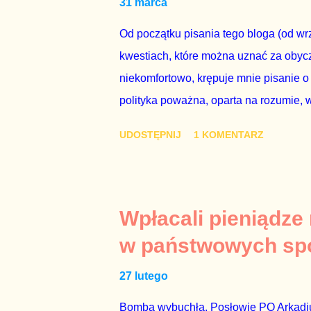
31 marca
człowieka i szanującego podstawowe r
procedurze zmiany Konstytu...
Od początku pisania tego bloga (od wrz
kwestiach, które można uznać za obycz
niekomfortowo, krępuje mnie pisanie o
polityka poważna, oparta na rozumie, 
łóżkowych trzymać się jak najdalej, po
UDOSTĘPNIJ
1 KOMENTARZ
powinny pozostać prywatne. Gdy jedna
seksaferze z udziałem prominentnego po
drugiej osoby w państwie, sprawy prywat
prawdziwe – zagrażają interesowi publ
Wpłacali pieniądze
prawdziwe” jest konieczne, ponieważ 
w państwowych sp
reputacji, ale mimo upływu czasu, inf
27 lutego
oskarżany polityk milczy. Tygod...
Bomba wybuchła. Posłowie PO Arkadius