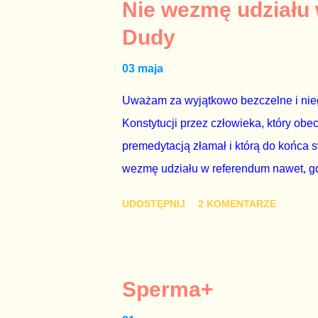
tym i porównał PKB Polski i Hiszpanii,
Nie wezmę udziału
pewnie dlatego, że nie chciało mu prz
Dudy
naszego kraju z lat 2007-2015. Bardzo
03 maja
rządu. Generalnie, M...
Uważam za wyjątkowo bezczelne i nie
Konstytucji przez człowieka, który obe
premedytacją złamał i którą do końca s
wezmę udziału w referendum nawet, gdy
się w „Biedronce” albo w „Lidlu”, a z
UDOSTĘPNIJ
2 KOMENTARZE
chce kosztem ok. 150 mln zł z pienięd
mojej zgody. Prezydent Andrzej Duda 
dwudniowe referendum, które miałoby o
tego referendum nie chce – ani partia r
Sperma+
zapadnie decyzja, aby głosować zgod